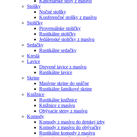
Kancelárske stoly z masívu
Stolíky
Nočné stolíky
Konferenčné stolíky z masívu
Stoličky
Provensálske stoličky
Rustikálne stoličky
Jedálenské stoličky z masívu
Sedačky
Rustikálne sedačky
Kreslá
Lavice
Drevené lavice z masívu
Rustikálne lavice
Skrine
Masívne skrine do spáľne
Rustikálne šatníkové skrine
Knižnice
Rustikálne knižnice
Knižnice z masívu
Obývacie steny z masívu
Komody
Komody z masívu do detskej izby
Komody z masívu do obývačky
Rustikálne komody z masívu