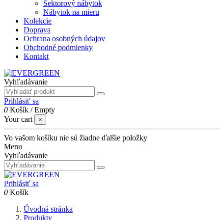
Sektorový nábytok
Nábytok na mieru
Kolekcie
Doprava
Ochrana osobných údajov
Obchodné podmienky
Kontakt
Vyhľadávanie
Prihlásiť sa
0
Košík
/
Empty
Your cart
×
Vo vašom košíku nie sú žiadne ďalšie položky
Menu
Vyhľadávanie
Prihlásiť sa
0
Košík
Úvodná stránka
Produkty