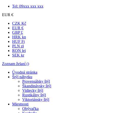
Tel: 09xxx xxx xxx
EUR €
CZK Kč
EUR €
GBP £
HRK kn
HUF Ft
PLN zł
RON lei
SEK kr
Zoznam želaní (
)
Úvodná stránka
Štýl nábytku
Provensálsky štýl
Škandinávsky štýl
Vidiecky štýl
Rustikálny štýl
Viktoriánsky štýl
Miestnosti
Obývačka