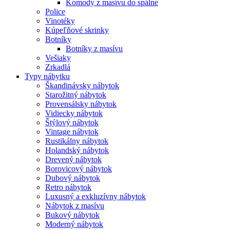
Komody z masívu do spálne
Police
Vinotéky
Kúpeľňové skrinky
Botníky
Botníky z masívu
Vešiaky
Zrkadlá
Typy nábytku
Škandinávsky nábytok
Starožitný nábytok
Provensálsky nábytok
Vidiecky nábytok
Štýlový nábytok
Vintage nábytok
Rustikálny nábytok
Holandský nábytok
Drevený nábytok
Borovicový nábytok
Dubový nábytok
Retro nábytok
Luxusný a exkluzívny nábytok
Nábytok z masívu
Bukový nábytok
Moderný nábytok