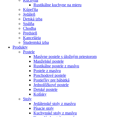
Kuchyňa
Rustikálne kuchyne na mieru
Kúpeľňa
Jedáleň
Detská izba
Spálňa
Chodba
Predsieň
Kancelária
Študentská izba
Produkty
Postele
Masívne postele s úložným priestorom
Manželské postele
Rustikálne postele z masívu
Postele z masívu
Poschodové postele
Postieľky pre bábätká
Jednolôžkové postele
Detské postele
Kolísky
Stoly
Jedálenské stoly z masívu
Písacie stoly
Kuchynské stoly z masívu