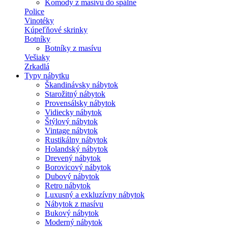
Komody z masívu do spálne
Police
Vinotéky
Kúpeľňové skrinky
Botníky
Botníky z masívu
Vešiaky
Zrkadlá
Typy nábytku
Škandinávsky nábytok
Starožitný nábytok
Provensálsky nábytok
Vidiecky nábytok
Štýlový nábytok
Vintage nábytok
Rustikálny nábytok
Holandský nábytok
Drevený nábytok
Borovicový nábytok
Dubový nábytok
Retro nábytok
Luxusný a exkluzívny nábytok
Nábytok z masívu
Bukový nábytok
Moderný nábytok