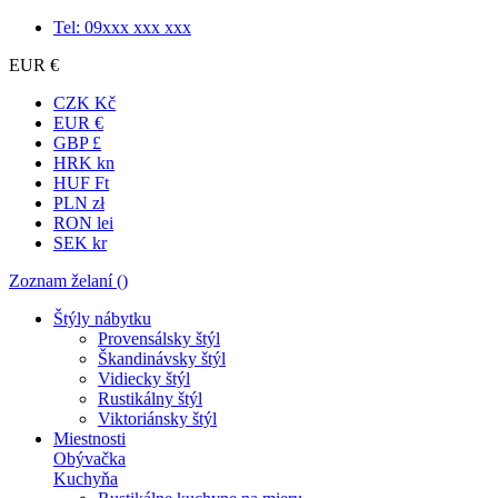
Tel: 09xxx xxx xxx
EUR €
CZK Kč
EUR €
GBP £
HRK kn
HUF Ft
PLN zł
RON lei
SEK kr
Zoznam želaní (
)
Štýly nábytku
Provensálsky štýl
Škandinávsky štýl
Vidiecky štýl
Rustikálny štýl
Viktoriánsky štýl
Miestnosti
Obývačka
Kuchyňa