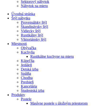
Sektorový nábytok
Nábytok na mieru
Úvodná stránka
Štýl nábytku
Provensálsky štýl
Škandinávsky štýl
Vidiecky štýl
Rustikálny štýl
Viktoriánsky štýl
Miestnosti
Obývačka
Kuchyňa
Rustikálne kuchyne na mieru
Kúpeľňa
Jedáleň
Detská izba
Spálňa
Chodba
Predsieň
Kancelária
Študentská izba
Produkty
Postele
Masívne postele s úložným priestorom