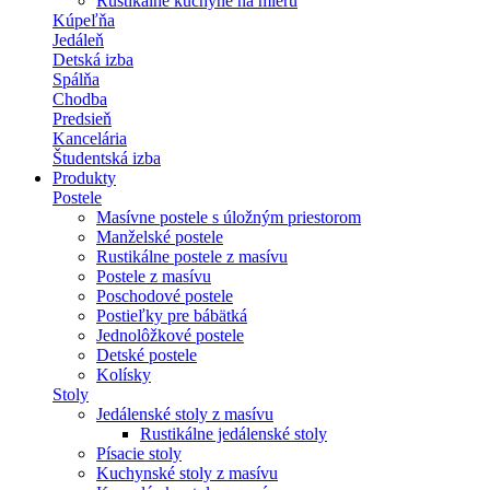
Rustikálne kuchyne na mieru
Kúpeľňa
Jedáleň
Detská izba
Spálňa
Chodba
Predsieň
Kancelária
Študentská izba
Produkty
Postele
Masívne postele s úložným priestorom
Manželské postele
Rustikálne postele z masívu
Postele z masívu
Poschodové postele
Postieľky pre bábätká
Jednolôžkové postele
Detské postele
Kolísky
Stoly
Jedálenské stoly z masívu
Rustikálne jedálenské stoly
Písacie stoly
Kuchynské stoly z masívu