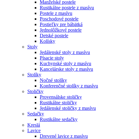
Manželské postele
Rustikálne postele z masívu
Postele z masívu
Poschodové postele
Postieľky pre bábätká
Jednolôžkové postele
Detské postele
Kolísky
Stoly
Jedálenské stoly z masívu
Písacie stoly
Kuchynské stoly z masívu
Kancelárske stoly z masívu
Stolíky
Nočné stolíky
Konferenčné stolíky z masívu
Stoličky
Provensálske stoličky
Rustikálne stoličky
Jedálenské stoličky z masívu
Sedačky
Rustikálne sedačky
Kreslá
Lavice
Drevené lavice z masívu