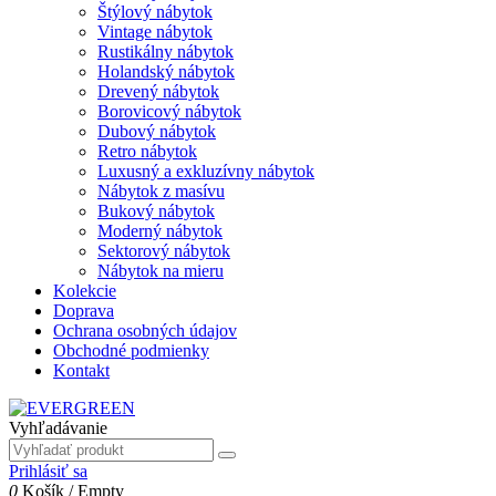
Štýlový nábytok
Vintage nábytok
Rustikálny nábytok
Holandský nábytok
Drevený nábytok
Borovicový nábytok
Dubový nábytok
Retro nábytok
Luxusný a exkluzívny nábytok
Nábytok z masívu
Bukový nábytok
Moderný nábytok
Sektorový nábytok
Nábytok na mieru
Kolekcie
Doprava
Ochrana osobných údajov
Obchodné podmienky
Kontakt
Vyhľadávanie
Prihlásiť sa
0
Košík
/
Empty