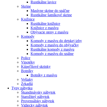
Rustikálne lavice
Skrine
Masívne skrine do spáľne
Rustikálne šatníkové skrine
Knižnice
Rustikálne knižnice
Knižnice z masívu
Obývacie steny z masívu
Komody
Komody z masívu do detskej izby
Komody z masívu do obývačky
Rustikálne komody z masívu
Komody z masívu do spálne
Police
Vinotéky
Kúpeľňové skrinky
Botníky
Botníky z masívu
Vešiaky
Zrkadlá
Typy nábytku
Škandinávsky nábytok
Starožitný nábytok
Provensálsky nábytok
Vidiecky nábytok