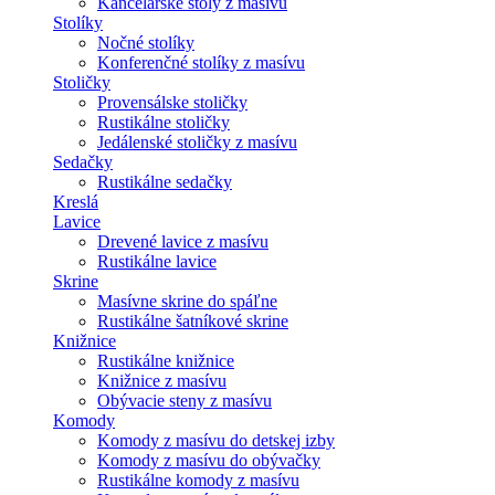
Kancelárske stoly z masívu
Stolíky
Nočné stolíky
Konferenčné stolíky z masívu
Stoličky
Provensálske stoličky
Rustikálne stoličky
Jedálenské stoličky z masívu
Sedačky
Rustikálne sedačky
Kreslá
Lavice
Drevené lavice z masívu
Rustikálne lavice
Skrine
Masívne skrine do spáľne
Rustikálne šatníkové skrine
Knižnice
Rustikálne knižnice
Knižnice z masívu
Obývacie steny z masívu
Komody
Komody z masívu do detskej izby
Komody z masívu do obývačky
Rustikálne komody z masívu