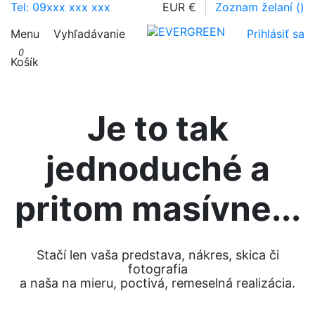
Tel: 09xxx xxx xxx
EUR €
Zoznam želaní (
)
Menu
Vyhľadávanie
Prihlásiť sa
0
Košík
Je to tak
jednoduché a
pritom masívne...
Stačí len vaša predstava, nákres, skica či
fotografia
a naša na mieru, poctivá, remeselná realizácia.