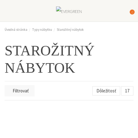
0
Úvodná stránka
Typy nábytku
Starožitný nábytok
STAROŽITNÝ
NÁBYTOK
Filtrovať
Dôležitosť
17