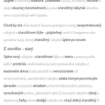
záujme
a samotnej
hodnote
.
Znamením
luxusu, bohatsva,
histórie
či
akejsi
vkusnej staromódnosti
je práve
starožitný nábytok
, ktorého
cena sa pohybuje veľmi vysoko.
Chceli by ste
však vlastniť vkusne vyzerajúci a nový,
neopotrebovaný
nábytok v
starožitnom štýle
a
prijateľnej
cene? V Evergreene vám
vyrobíme starý, dobrý
starožitný
nábytok
úplne po novom
.
Z nového - starý
Úplne nový
nábytok v
starožitnom
štýle na
mieru
a presne podľa
vašich
predstáv
. Akékoľvek kusy nami vyrobeného nábytku z
masívneho dreva
budú pôsobiť na
nerozoznanie
od
mnohoročného, starožitného nábytku
vďaka rôznym povrchovým
úpravám
a luxusným
detailom
vo forme historického zdobenia,
vyrezávaných
prvkov, sklenených vitrín či kovových detailov
zlatej
a
striebornej
farby
, ktoré
dodajú
nábytku ten
starý dobrý starožitný
či