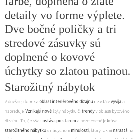
Starožitný nábytok
V dnešnej dobe sa
oblasť interiérového dizajnu
neustále
vyvíja
a
napreduje.
Vznikajú
nové
štýly nábytku či
trendy
v oblasti bytového
dizajnu. To, čo však
ostáva po starom
a nezmenené je krása
starožitného nábytku
s nádychom
minulosti
, ktorý rokmi
narastá
na