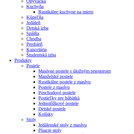
Obývačka
Kuchyňa
Rustikálne kuchyne na mieru
Kúpeľňa
Jedáleň
Detská izba
Spálňa
Chodba
Predsieň
Kancelária
Študentská izba
Produkty
Postele
Masívne postele s úložným priestorom
Manželské postele
Rustikálne postele z masívu
Postele z masívu
Poschodové postele
Postieľky pre bábätká
Jednolôžkové postele
Detské postele
Kolísky
Stoly
Jedálenské stoly z masívu
Písacie stoly