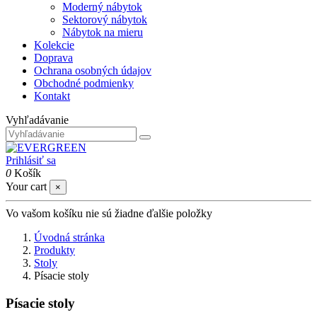
Moderný nábytok
Sektorový nábytok
Nábytok na mieru
Kolekcie
Doprava
Ochrana osobných údajov
Obchodné podmienky
Kontakt
Vyhľadávanie
Prihlásiť sa
0
Košík
Your cart
×
Vo vašom košíku nie sú žiadne ďalšie položky
Úvodná stránka
Produkty
Stoly
Písacie stoly
Písacie stoly