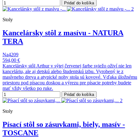
Pridať do košíka
Stoly
Kancelársky stôl z masívu - NATURA
TERA
Na4209
594,00 €
Kancelársky stôl Arthur v sýtej červenej farbe sviežo oživí nie len
kanceláriu, ale aj detskú alebo študentskú izbu. Vyrobený je z
masívneho dreva a atypické nohy stola sú kovové. Vďaka úložnému
priestoru pod písacou doskou a výrezu pre písacie potreby budete
mať vždy všetko po ruke.
Pridať do košíka
Stoly
Písací stôl so zásuvkami, biely, masív -
TOSCANE