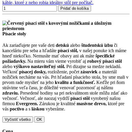
káble, ktoré z neho robia ideálny stôl pre počítač.
Pridať do košíka
Písacie stoly
Ak zariaďujete pre vaše deti
detskú
alebo
študentskú izbu
či
kanceláriu pre seba a hľadáte
písací stôl,
v našej ponuke ich máme
hneď niekoľko. Nemusíte mať obavy ani ak máte
špecifické
požiadavky.
Na mieru vám vieme vyrobiť aj
rohový písací stôl
alebo
výškovo nastaviteľný stôl.
Pri dizajne sa medze nekladú.
Veľkosť
písacej dosky,
rozloženie, počet
zásuviek
a materiál
nožičiek necháme na vás. Pri hľadaní písacieho stola, by sme mali v
prvom rade myslieť na jeho
kvalitu a funkčnosť.
Keďže pri ňom
strávime veľa času, je dôležité venovať pozornosť aj nášmu
zdraviu.
Presedené hodiny sa pri nekvalitnom stole môžu zdať ako
večnosť. Večnosť, ale naozaj vydrží
písací stôl
vyrobený našou
firmou
Evergreen.
Zárukou je kvalitné
masívne drevo,
ktoré pre
vás
poctivo
a s
láskou
vyberáme.
Vyčistiť všetko
OK
Cena