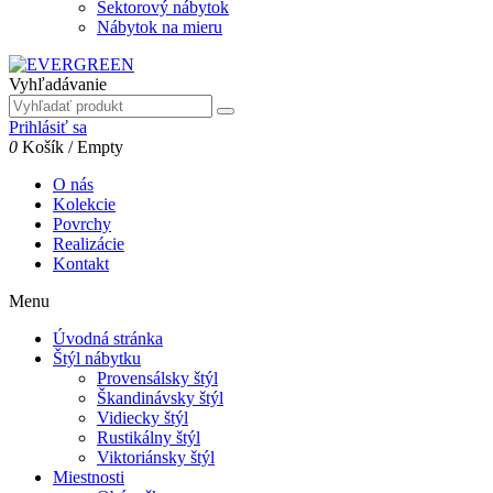
Sektorový nábytok
Nábytok na mieru
Vyhľadávanie
Prihlásiť sa
0
Košík
/
Empty
O nás
Kolekcie
Povrchy
Realizácie
Kontakt
Menu
Úvodná stránka
Štýl nábytku
Provensálsky štýl
Škandinávsky štýl
Vidiecky štýl
Rustikálny štýl
Viktoriánsky štýl
Miestnosti