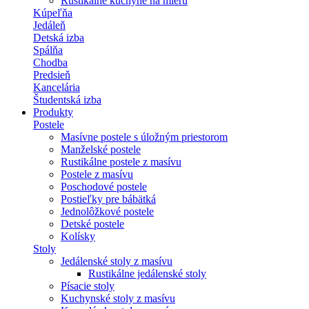
Rustikálne kuchyne na mieru
Kúpeľňa
Jedáleň
Detská izba
Spálňa
Chodba
Predsieň
Kancelária
Študentská izba
Produkty
Postele
Masívne postele s úložným priestorom
Manželské postele
Rustikálne postele z masívu
Postele z masívu
Poschodové postele
Postieľky pre bábätká
Jednolôžkové postele
Detské postele
Kolísky
Stoly
Jedálenské stoly z masívu
Rustikálne jedálenské stoly
Písacie stoly
Kuchynské stoly z masívu