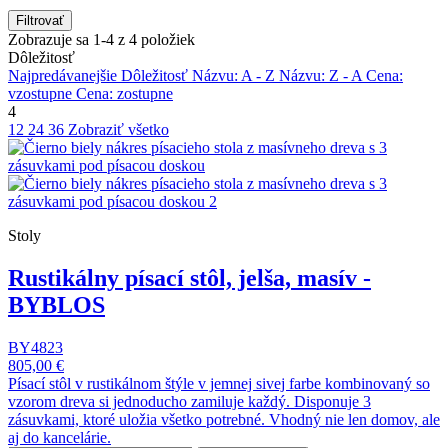
Filtrovať
Zobrazuje sa 1-4 z 4 položiek
Dôležitosť
Najpredávanejšie
Dôležitosť
Názvu: A - Z
Názvu: Z - A
Cena:
vzostupne
Cena: zostupne
4
12
24
36
Zobraziť všetko
Stoly
Rustikálny písací stôl, jelša, masív -
BYBLOS
BY4823
805,00 €
Písací stôl v rustikálnom štýle v jemnej sivej farbe kombinovaný so
vzorom dreva si jednoducho zamiluje každý. Disponuje 3
zásuvkami, ktoré uložia všetko potrebné. Vhodný nie len domov, ale
aj do kancelárie.