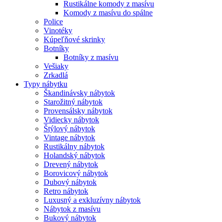
Rustikálne komody z masívu
Komody z masívu do spálne
Police
Vinotéky
Kúpeľňové skrinky
Botníky
Botníky z masívu
Vešiaky
Zrkadlá
Typy nábytku
Škandinávsky nábytok
Starožitný nábytok
Provensálsky nábytok
Vidiecky nábytok
Štýlový nábytok
Vintage nábytok
Rustikálny nábytok
Holandský nábytok
Drevený nábytok
Borovicový nábytok
Dubový nábytok
Retro nábytok
Luxusný a exkluzívny nábytok
Nábytok z masívu
Bukový nábytok