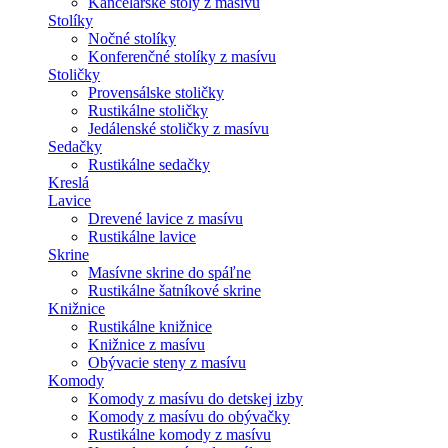
Kancelárske stoly z masívu
Stolíky
Nočné stolíky
Konferenčné stolíky z masívu
Stoličky
Provensálske stoličky
Rustikálne stoličky
Jedálenské stoličky z masívu
Sedačky
Rustikálne sedačky
Kreslá
Lavice
Drevené lavice z masívu
Rustikálne lavice
Skrine
Masívne skrine do spáľne
Rustikálne šatníkové skrine
Knižnice
Rustikálne knižnice
Knižnice z masívu
Obývacie steny z masívu
Komody
Komody z masívu do detskej izby
Komody z masívu do obývačky
Rustikálne komody z masívu