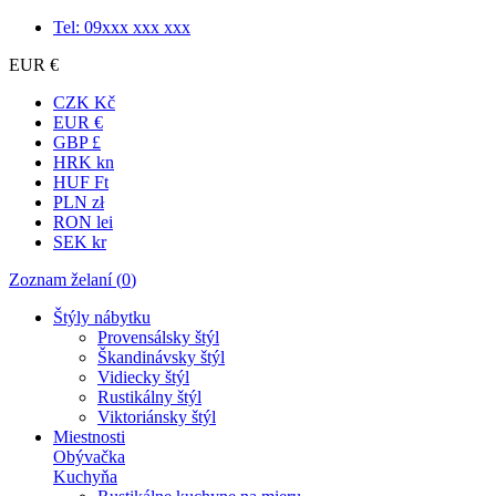
Tel: 09xxx xxx xxx
EUR €
CZK Kč
EUR €
GBP £
HRK kn
HUF Ft
PLN zł
RON lei
SEK kr
Zoznam želaní (
0
)
Štýly nábytku
Provensálsky štýl
Škandinávsky štýl
Vidiecky štýl
Rustikálny štýl
Viktoriánsky štýl
Miestnosti
Obývačka
Kuchyňa