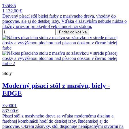
Ts5685
1 132,00 €
Drevený písací stôl bielej farby z masívneho dreva, vhodný do
pracovne, ale aj do detskej izby. Vďaka 4 zásuvkám nebude núdza o
úložný priestor pri akejkoľvek činnosti za stolom.
Pridať do košíka
Stoly
Moderný písací stôl z masívu, biely -
EDGE
Ev0001
837,00 €
Písací stôl z masívneho dreva sa vďaka modernému dizajnu a
farebnej kombinácii hodí do detskej izby, študentskej aj do
pracovne. Okrem zásuvky, stôl disponuje nenápadnými otvormi na