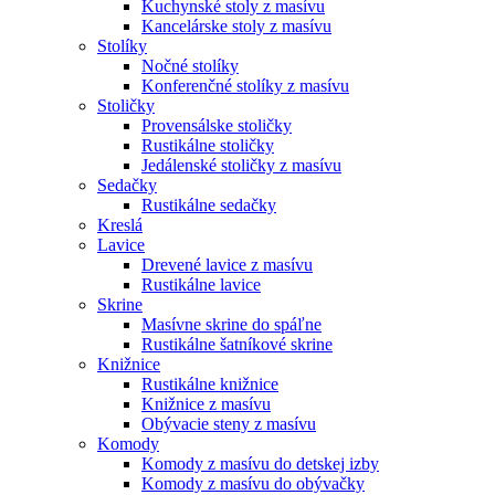
Kuchynské stoly z masívu
Kancelárske stoly z masívu
Stolíky
Nočné stolíky
Konferenčné stolíky z masívu
Stoličky
Provensálske stoličky
Rustikálne stoličky
Jedálenské stoličky z masívu
Sedačky
Rustikálne sedačky
Kreslá
Lavice
Drevené lavice z masívu
Rustikálne lavice
Skrine
Masívne skrine do spáľne
Rustikálne šatníkové skrine
Knižnice
Rustikálne knižnice
Knižnice z masívu
Obývacie steny z masívu
Komody
Komody z masívu do detskej izby
Komody z masívu do obývačky