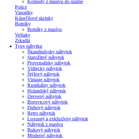
Komody z masívu do spálne
Police
Vinotéky
Kúpeľňové skrinky
Botníky
Botníky z masívu
Vešiaky
Zrkadlá
Typy nábytku
Škandinávsky nábytok
Starožitný nábytok
Provensálsky nábytok
Vidiecky nábytok
Štýlový nábytok
Vintage nábytok
Rustikálny nábytok
Holandský nábytok
Drevený nábytok
Borovicový nábytok
Dubový nábytok
Retro nábytok
Luxusný a exkluzívny nábytok
Nábytok z masívu
Bukový nábytok
Moderný nábytok