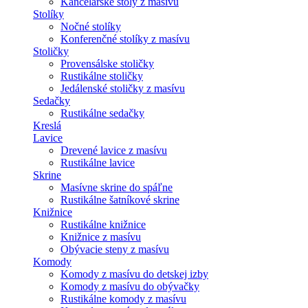
Kancelárske stoly z masívu
Stolíky
Nočné stolíky
Konferenčné stolíky z masívu
Stoličky
Provensálske stoličky
Rustikálne stoličky
Jedálenské stoličky z masívu
Sedačky
Rustikálne sedačky
Kreslá
Lavice
Drevené lavice z masívu
Rustikálne lavice
Skrine
Masívne skrine do spáľne
Rustikálne šatníkové skrine
Knižnice
Rustikálne knižnice
Knižnice z masívu
Obývacie steny z masívu
Komody
Komody z masívu do detskej izby
Komody z masívu do obývačky
Rustikálne komody z masívu