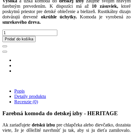
Vysoká
a úzka komoda do
detskej izby
zaujme svojím hravým
farebným prevedením. K dispozíci má až
10 zásuviek,
ktoré
poskytnú priestor pre detské oblečenie a bielizeň. Rustikálny dizajn
dotvárajú drevené
okrúhle úchytky.
Komoda je vyrobená zo
smrekového dreva.
Pridať do košíka
Popis
Detaily produktu
Recenzie
(0)
Farebná komoda do detskej izby - HERITAGE
Ak zariaďujete
detskú izbu
pre chlapčeka alebo dievčatko, dozaista
viete, že je dôležité navrhnúť ju tak, aby si ju dieťa zamilovalo.