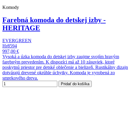
Komody
Farebná komoda do detskej izby -
HERITAGE
EVERGREEN
Hr8594
997,00 €
Vysoká a úzka komoda do detskej izby zaujme svojím hravým
farebným prevedením. K dispozíci má až 10 zásuviek, ktoré
poskytnú priestor pre detské oblečenie a bielizeň. Rustikálny dizajn
dotvárajú drevené okrúhle úchytky. Komoda je vyrobená zo
smrekového dreva.
Pridať do košíka