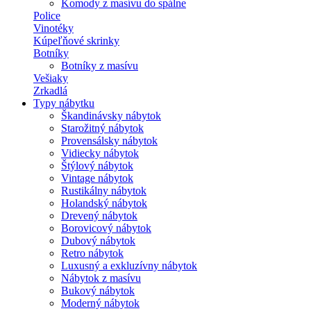
Komody z masívu do spálne
Police
Vinotéky
Kúpeľňové skrinky
Botníky
Botníky z masívu
Vešiaky
Zrkadlá
Typy nábytku
Škandinávsky nábytok
Starožitný nábytok
Provensálsky nábytok
Vidiecky nábytok
Štýlový nábytok
Vintage nábytok
Rustikálny nábytok
Holandský nábytok
Drevený nábytok
Borovicový nábytok
Dubový nábytok
Retro nábytok
Luxusný a exkluzívny nábytok
Nábytok z masívu
Bukový nábytok
Moderný nábytok