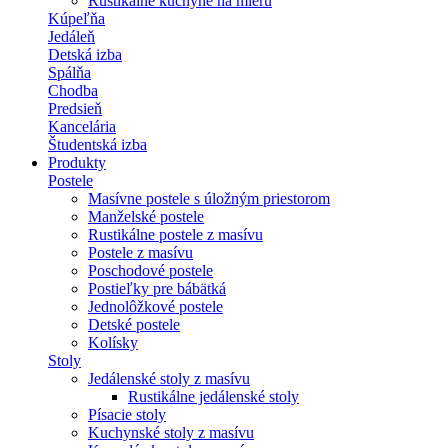
Rustikálne kuchyne na mieru
Kúpeľňa
Jedáleň
Detská izba
Spálňa
Chodba
Predsieň
Kancelária
Študentská izba
Produkty
Postele
Masívne postele s úložným priestorom
Manželské postele
Rustikálne postele z masívu
Postele z masívu
Poschodové postele
Postieľky pre bábätká
Jednolôžkové postele
Detské postele
Kolísky
Stoly
Jedálenské stoly z masívu
Rustikálne jedálenské stoly
Písacie stoly
Kuchynské stoly z masívu