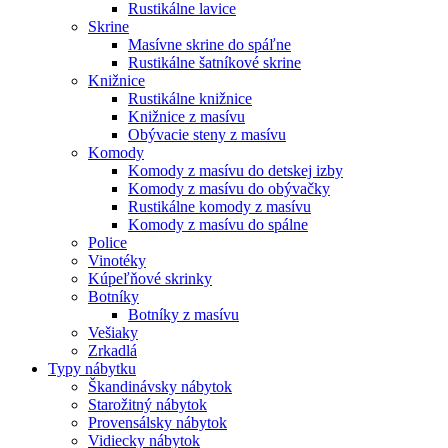
Rustikálne lavice
Skrine
Masívne skrine do spáľne
Rustikálne šatníkové skrine
Knižnice
Rustikálne knižnice
Knižnice z masívu
Obývacie steny z masívu
Komody
Komody z masívu do detskej izby
Komody z masívu do obývačky
Rustikálne komody z masívu
Komody z masívu do spálne
Police
Vinotéky
Kúpeľňové skrinky
Botníky
Botníky z masívu
Vešiaky
Zrkadlá
Typy nábytku
Škandinávsky nábytok
Starožitný nábytok
Provensálsky nábytok
Vidiecky nábytok