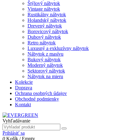
Štýlový nábytok
Vintage nábytok
Rustikálny nábytok
Holandský nábytok
Drevený nábytok
Borovicový nábytok
Dubový nábytok
Retro nábytok
Luxusný a exkluzívny nábytok
Nábytok z masívu
Bukový nábytok
Moderný nábytok
Sektorový nábytok
Nábytok na mieru
Kolekcie
Doprava
Ochrana osobných údajov
Obchodné podmienky
Kontakt
Vyhľadávanie
Prihlásiť sa
0
Košík
/
Empty