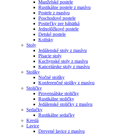
Manželské postele
Rustikálne postele z masívu
Postele z masívu
Poschodové postele
Postieľky pre bábätká
Jednolôžkové postele
Detské postele
Kolísky
Stoly
Jedálenské stoly z masívu
Písacie stoly
Kuchynské stoly z masívu
Kancelárske stoly z masívu
Stolíky
Nočné stolíky
Konferenčné stolíky z masívu
Stoličky
Provensálske stoličky
Rustikálne stoličky
Jedálenské stoličky z masívu
Sedačky
Rustikálne sedačky
Kreslá
Lavice
Drevené lavice z masívu