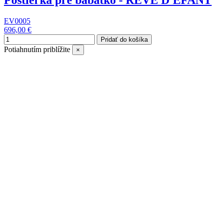
Postieľka pre bábätko - RÊVE D'EFANT
EV0005
696,00 €
Pridať do košíka
Potiahnutím priblížite
×