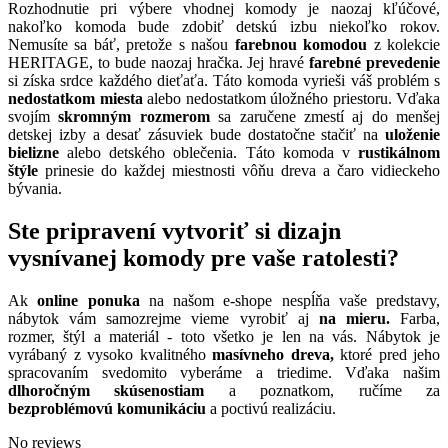
Rozhodnutie pri výbere vhodnej komody je naozaj kľúčové,
nakoľko komoda bude zdobiť detskú izbu niekoľko rokov.
Nemusíte sa báť, pretože s našou
farebnou komodou
z kolekcie
HERITAGE, to bude naozaj hračka. Jej hravé
farebné prevedenie
si získa srdce každého dieťaťa. Táto komoda vyrieši váš problém s
nedostatkom miesta
alebo nedostatkom úložného priestoru. Vďaka
svojím
skromným rozmerom
sa zaručene zmestí aj do menšej
detskej izby a desať zásuviek bude dostatočne stačiť na
uloženie
bielizne
alebo detského oblečenia. Táto komoda v
rustikálnom
štýle
prinesie do každej miestnosti vôňu dreva a čaro vidieckeho
bývania.
Ste pripravení vytvoriť si dizajn
vysnívanej komody pre vaše ratolesti?
Ak
online ponuka
na našom e-shope nespĺňa vaše predstavy,
nábytok vám samozrejme vieme vyrobiť aj
na mieru.
Farba,
rozmer, štýl a materiál - toto všetko je len na vás. Nábytok je
vyrábaný z vysoko kvalitného
masívneho dreva,
ktoré pred jeho
spracovaním svedomito vyberáme a triedime. Vďaka našim
dlhoročným skúsenostiam
a poznatkom, ručíme za
bezproblémovú komunikáciu
a poctivú realizáciu.
No reviews