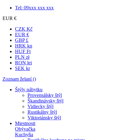
Tel: 09xxx xxx xxx
EUR €
CZK Kč
EUR €
GBP £
HRK kn
HUF Ft
PLN zł
RON lei
SEK kr
Zoznam želaní (
)
Štýly nábytku
Provensálsky štýl
Škandinávsky štýl
Vidiecky štýl
Rustikálny štýl
Viktoriánsky štýl
Miestnosti
Obývačka
Kuchyňa