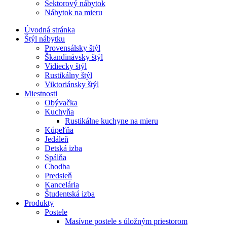
Sektorový nábytok
Nábytok na mieru
Úvodná stránka
Štýl nábytku
Provensálsky štýl
Škandinávsky štýl
Vidiecky štýl
Rustikálny štýl
Viktoriánsky štýl
Miestnosti
Obývačka
Kuchyňa
Rustikálne kuchyne na mieru
Kúpeľňa
Jedáleň
Detská izba
Spálňa
Chodba
Predsieň
Kancelária
Študentská izba
Produkty
Postele
Masívne postele s úložným priestorom