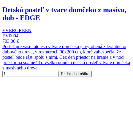
Detská posteľ v tvare domčeka z masívu,
dub - EDGE
EVERGREEN
EV0004
703,00 €
Posteľ pre vaše ratolesti v tvare domčeka je vyrobená z kvalitného
dubového dreva, v rozmeroch 90x200 cm, ktoré zabezpečia, že
posteľ bude rásť spolu s nimi. Cez deň priestor na hranie a v noci
priestor na spanie? To všetko ponúka detská posteľ v tvare domčeka
z masívneho dreva.
Pridať do košíka