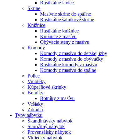
Rustikálne lavice
Skrine
Masívne skrine do spáľne
Rustikálne šatníkové skrine
Knižnice
Rustikálne knižnice
Knižnice z masívu
Obývacie steny z masívu
Komody
Komody z masívu do detskej izby
Komody z masívu do obývačky
Rustikálne komody z masívu
Komody z masívu do spálne
Police
Vinotéky
Kúpeľňové skrinky
Botníky
Botníky z masívu
Vešiaky
Zrkadlá
Typy nábytku
Škandinávsky nábytok
Starožitný nábytok
Provensálsky nábytok
Vidiecky nábytok