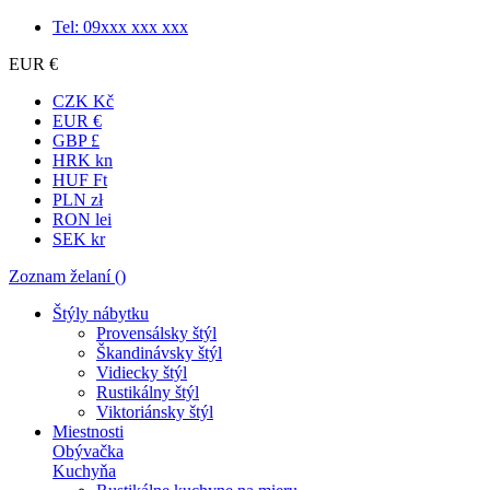
Tel: 09xxx xxx xxx
EUR €
CZK Kč
EUR €
GBP £
HRK kn
HUF Ft
PLN zł
RON lei
SEK kr
Zoznam želaní (
)
Štýly nábytku
Provensálsky štýl
Škandinávsky štýl
Vidiecky štýl
Rustikálny štýl
Viktoriánsky štýl
Miestnosti
Obývačka
Kuchyňa