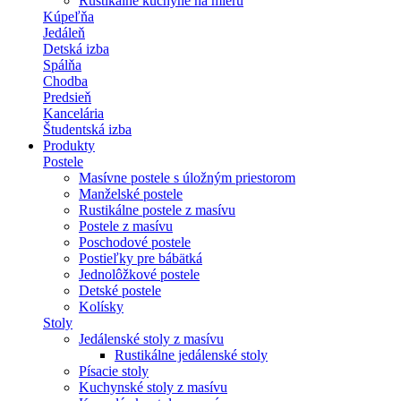
Rustikálne kuchyne na mieru
Kúpeľňa
Jedáleň
Detská izba
Spálňa
Chodba
Predsieň
Kancelária
Študentská izba
Produkty
Postele
Masívne postele s úložným priestorom
Manželské postele
Rustikálne postele z masívu
Postele z masívu
Poschodové postele
Postieľky pre bábätká
Jednolôžkové postele
Detské postele
Kolísky
Stoly
Jedálenské stoly z masívu
Rustikálne jedálenské stoly
Písacie stoly
Kuchynské stoly z masívu