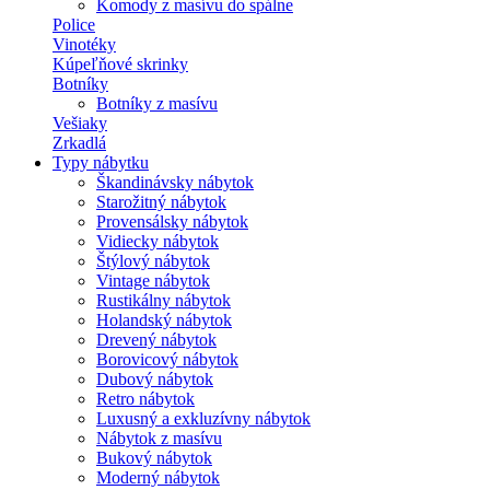
Komody z masívu do spálne
Police
Vinotéky
Kúpeľňové skrinky
Botníky
Botníky z masívu
Vešiaky
Zrkadlá
Typy nábytku
Škandinávsky nábytok
Starožitný nábytok
Provensálsky nábytok
Vidiecky nábytok
Štýlový nábytok
Vintage nábytok
Rustikálny nábytok
Holandský nábytok
Drevený nábytok
Borovicový nábytok
Dubový nábytok
Retro nábytok
Luxusný a exkluzívny nábytok
Nábytok z masívu
Bukový nábytok
Moderný nábytok