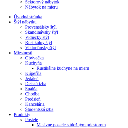
Sektorový nábytok
Nábytok na mieru
Úvodná stránka
Štýl nábytku
Provensálsky štýl
Škandinávsky štýl
Vidiecky štýl
Rustikálny štýl
Viktoriánsky štýl
Miestnosti
Obývačka
Kuchyňa
Rustikálne kuchyne na mieru
Kúpeľňa
Jedáleň
Detská izba
Spálňa
Chodba
Predsieň
Kancelária
Študentská izba
Produkty
Postele
Masívne postele s úložným priestorom