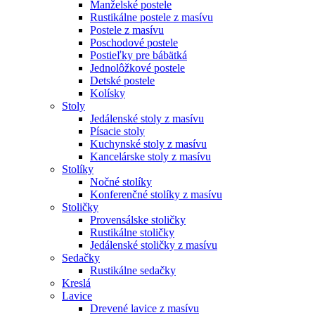
Manželské postele
Rustikálne postele z masívu
Postele z masívu
Poschodové postele
Postieľky pre bábätká
Jednolôžkové postele
Detské postele
Kolísky
Stoly
Jedálenské stoly z masívu
Písacie stoly
Kuchynské stoly z masívu
Kancelárske stoly z masívu
Stolíky
Nočné stolíky
Konferenčné stolíky z masívu
Stoličky
Provensálske stoličky
Rustikálne stoličky
Jedálenské stoličky z masívu
Sedačky
Rustikálne sedačky
Kreslá
Lavice
Drevené lavice z masívu