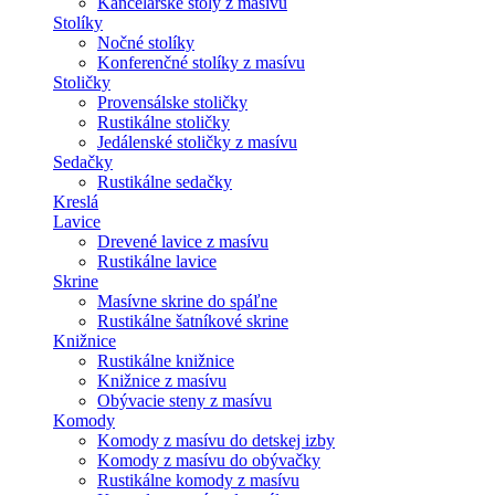
Kancelárske stoly z masívu
Stolíky
Nočné stolíky
Konferenčné stolíky z masívu
Stoličky
Provensálske stoličky
Rustikálne stoličky
Jedálenské stoličky z masívu
Sedačky
Rustikálne sedačky
Kreslá
Lavice
Drevené lavice z masívu
Rustikálne lavice
Skrine
Masívne skrine do spáľne
Rustikálne šatníkové skrine
Knižnice
Rustikálne knižnice
Knižnice z masívu
Obývacie steny z masívu
Komody
Komody z masívu do detskej izby
Komody z masívu do obývačky
Rustikálne komody z masívu