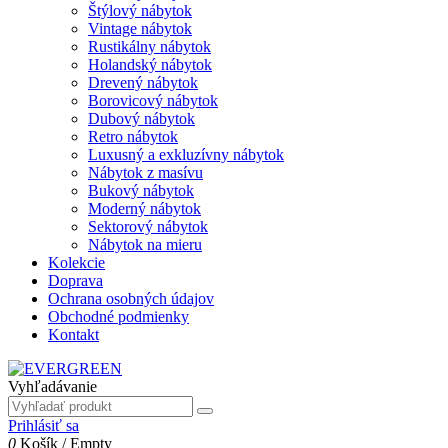
Štýlový nábytok
Vintage nábytok
Rustikálny nábytok
Holandský nábytok
Drevený nábytok
Borovicový nábytok
Dubový nábytok
Retro nábytok
Luxusný a exkluzívny nábytok
Nábytok z masívu
Bukový nábytok
Moderný nábytok
Sektorový nábytok
Nábytok na mieru
Kolekcie
Doprava
Ochrana osobných údajov
Obchodné podmienky
Kontakt
Vyhľadávanie
Prihlásiť sa
0
Košík
/
Empty